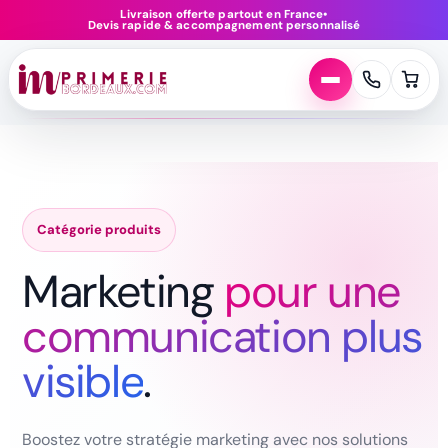
Aller
Livraison offerte partout en France
•
Devis rapide & accompagnement personnalisé
au
contenu
Catégorie produits
Marketing
pour une
communication plus
visible
.
Boostez votre stratégie marketing avec nos solutions