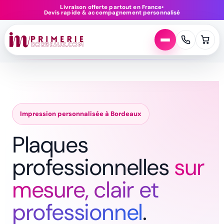
Aller
Livraison offerte partout en France
•
Devis rapide & accompagnement personnalisé
au
contenu
Impression personnalisée à Bordeaux
Plaques
professionnelles
sur
mesure, clair et
professionnel
.