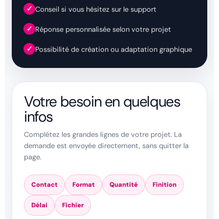
✓
Conseil si vous hésitez sur le support
✓
Réponse personnalisée selon votre projet
✓
Possibilité de création ou adaptation graphique
Votre besoin en quelques
infos
Complétez les grandes lignes de votre projet. La
demande est envoyée directement, sans quitter la
page.
Contact
Format
Quantité
Finition
Délai
Fichier