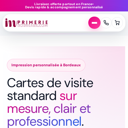
Aller
Livraison offerte partout en France
•
Devis rapide & accompagnement personnalisé
au
contenu
Impression personnalisée à Bordeaux
Cartes de visite
standard
sur
mesure, clair et
professionnel
.