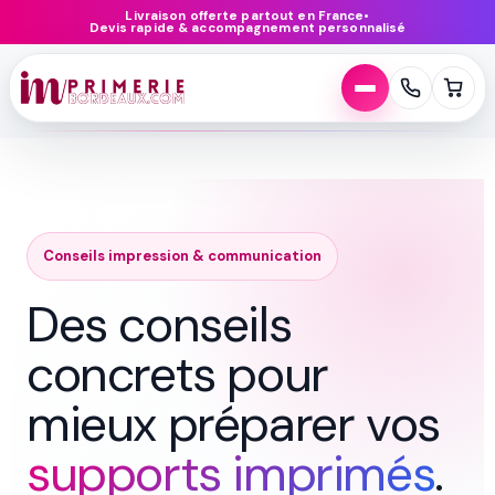
Aller
Livraison offerte partout en France
•
Devis rapide & accompagnement personnalisé
au
contenu
Conseils impression & communication
Des conseils
concrets pour
mieux préparer vos
supports imprimés
.