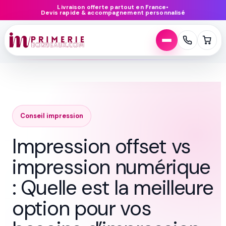
Aller
Livraison offerte partout en France
•
Devis rapide & accompagnement personnalisé
au
contenu
Conseil impression
Impression offset vs
impression numérique
: Quelle est la meilleure
option pour vos