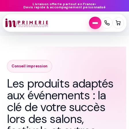
Aller
Livraison offerte partout en France
•
Devis rapide & accompagnement personnalisé
au
contenu
Conseil impression
Les produits adaptés
aux événements : la
clé de votre succès
lors des salons,