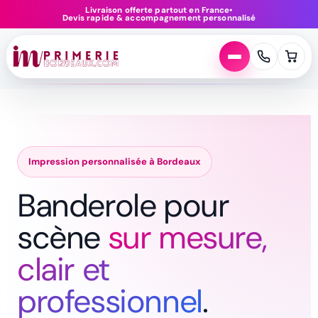
Aller
Livraison offerte partout en France
•
Devis rapide & accompagnement personnalisé
au
contenu
Impression personnalisée à Bordeaux
Banderole pour
scène
sur mesure,
clair et
professionnel
.