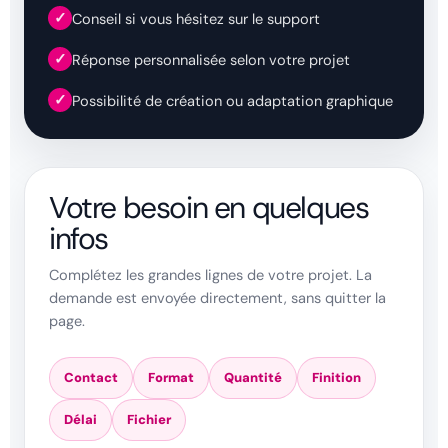
✓
Conseil si vous hésitez sur le support
✓
Réponse personnalisée selon votre projet
✓
Possibilité de création ou adaptation graphique
Votre besoin en quelques
infos
Complétez les grandes lignes de votre projet. La
demande est envoyée directement, sans quitter la
page.
Contact
Format
Quantité
Finition
Délai
Fichier