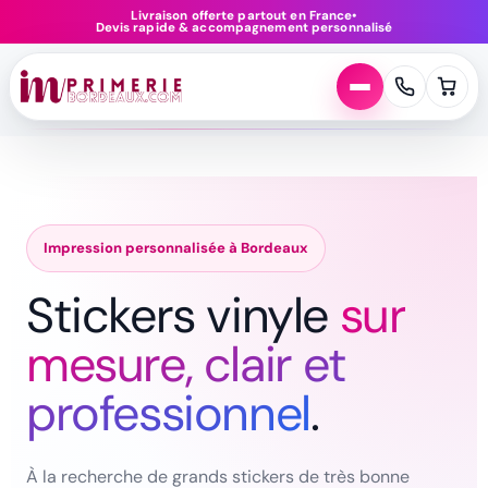
Aller
Livraison offerte partout en France
•
Devis rapide & accompagnement personnalisé
au
contenu
Impression personnalisée à Bordeaux
Stickers vinyle
sur
mesure, clair et
professionnel
.
À la recherche de grands stickers de très bonne