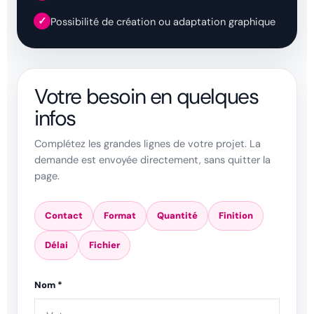
✓
Possibilité de création ou adaptation graphique
Votre besoin en quelques
infos
Complétez les grandes lignes de votre projet. La
demande est envoyée directement, sans quitter la
page.
Contact
Format
Quantité
Finition
Délai
Fichier
Nom *