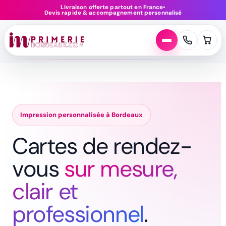
Aller
Livraison offerte partout en France
•
Devis rapide & accompagnement personnalisé
au
contenu
Impression personnalisée à Bordeaux
Cartes de rendez-
vous
sur mesure,
clair et
professionnel
.