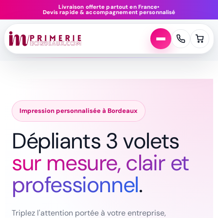
Aller
Livraison offerte partout en France
•
Devis rapide & accompagnement personnalisé
au
contenu
Impression personnalisée à Bordeaux
Dépliants 3 volets
sur mesure, clair et
professionnel
.
Triplez l'attention portée à votre entreprise,