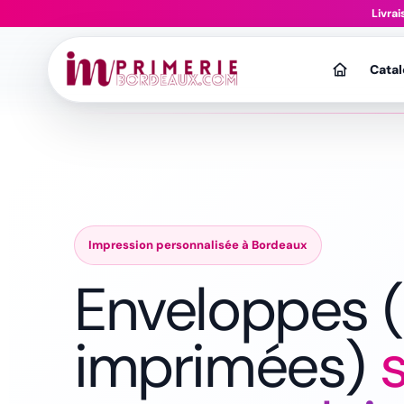
Aller
Livra
au
contenu
Cata
Impression personnalisée à Bordeaux
Enveloppes 
imprimées)