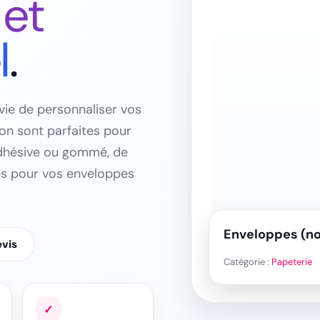
 et
l
.
ie de personnaliser vos
on sont parfaites pour
adhésive ou gommé, de
es pour vos enveloppes
Enveloppes (n
vis
Catégorie :
Papeterie
✓