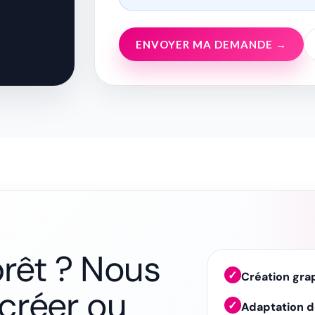
ENVOYER MA DEMANDE →
prêt ? Nous
✓
Création gra
créer ou
✓
Adaptation de