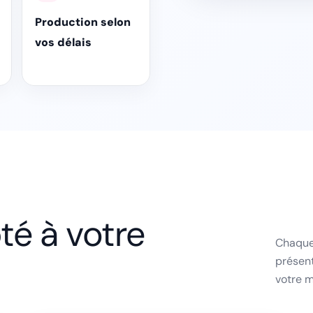
Production selon
vos délais
té à votre
Chaque 
présent
votre m