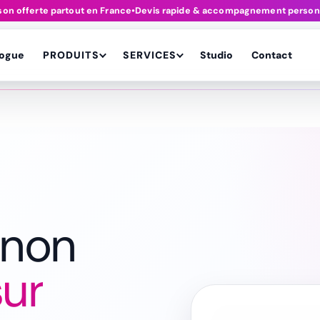
ison offerte partout en France
•
Devis rapide & accompagnement person
logue
PRODUITS
SERVICES
Studio
Contact
(non
sur